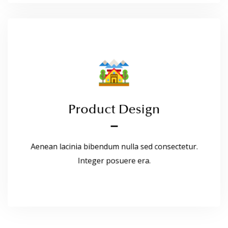
Product Design
Product Design
Aenean lacinia bibendum nulla sed consectetur.
Integer posuere era.
Aenean lacinia bibendum nulla sed consectetur.
Read More
Integer posuere era.