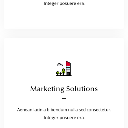
Integer posuere era.
Marketing Solutions
Marketing Solutions
Aenean lacinia bibendum nulla sed consectetur.
Integer posuere era.
Aenean lacinia bibendum nulla sed consectetur.
Read More
Integer posuere era.