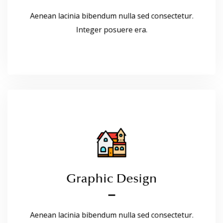
Aenean lacinia bibendum nulla sed consectetur.
Read More
Integer posuere era.
Graphic Design
Graphic Design
Aenean lacinia bibendum nulla sed consectetur.
Integer posuere era.
Aenean lacinia bibendum nulla sed consectetur.
Read More