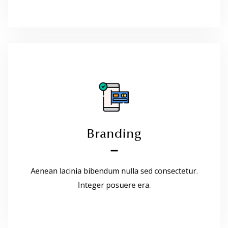
Branding
Branding
Aenean lacinia bibendum nulla sed consectetur.
Integer posuere era.
Aenean lacinia bibendum nulla sed consectetur.
Read More
Integer posuere era.